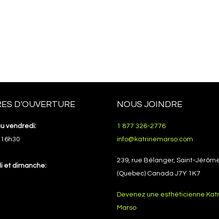
ES D'OUVERTURE
NOUS JOINDRE
au vendredi:
1 877 326-2776
 16h30
info@katrinemarso.com
239, rue Bélanger, Saint-Jérôm
 et dimanche:
(Quebec) Canada J7Y 1K7
Devenez une esthéticienne Kat
Marso